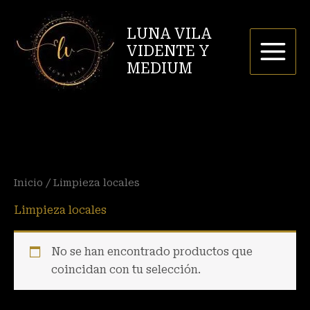
Ir
al
LUNA VILA
contenido
VIDENTE Y
MEDIUM
Inicio
/ Limpieza locales
Limpieza locales
No se han encontrado productos que
coincidan con tu selección.