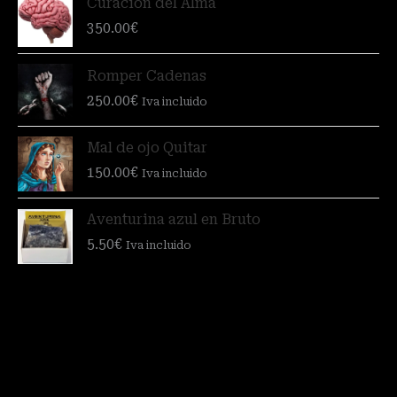
Curación del Alma
350.00
€
Romper Cadenas
250.00
€
Iva incluido
Mal de ojo Quitar
150.00
€
Iva incluido
Aventurina azul en Bruto
5.50
€
Iva incluido