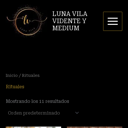
Ir
P
P
al
LUNA VILA
r
r
contenido
VIDENTE Y
e
e
MEDIUM
c
c
i
i
o
o
m
m
í
á
Inicio
/ Rituales
n
x
i
i
Rituales
m
m
Mostrando los 11 resultados
o
o