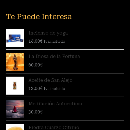
Te Puede Interesa
Incienso de yoga
18.00
€
Iva incluido
La Diosa de la Fortuna
60.00
€
Aceite de San Alejo
12.00
€
Iva incluido
Meditación Autoestima
30.00
€
Piedra Cuarzo Citrino