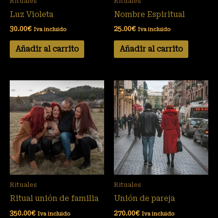
Rituales
Rituales
Luz Violeta
Nombre Espiritual
30.00
€
25.00
€
Iva incluido
Iva incluido
Añadir al carrito
Añadir al carrito
Rituales
Rituales
Ritual unión de familia
Unión de pareja
350.00
€
270.00
€
Iva incluido
Iva incluido