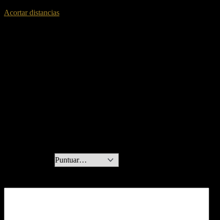
Acortar distancias
Valoraciones
No hay valoraciones aún.
Sé el primero en valorar “Ritual unión
de familia”
Tu dirección de correo electrónico no será publicada.
Los campos
obligatorios están marcados con
*
Tu puntuación
*
Tu valoración
*