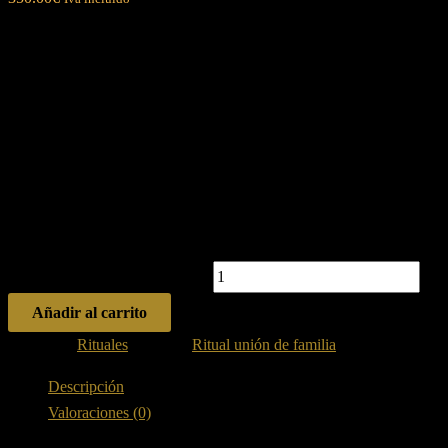
Ritual unión de familia
El ritual unión de familia
es una tradición especial que une a los
miembros de una familia y fortalece los lazos afectivos entre ellos.
Es un momento sagrado y significativo donde se comparten
experiencias, se crean recuerdos y se transmiten valores de
generación en generación.
Ritual unión de familia cantidad
Añadir al carrito
Categoría:
Rituales
Etiqueta:
Ritual unión de familia
Descripción
Valoraciones (0)