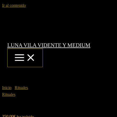
Ir al contenido
LUNA VILA VIDENTE Y MEDIUM
Inicio
/
Rituales
/ Ritual unión de familia
Rituales
Ritual unión de familia
350.00
€
Iva incluido