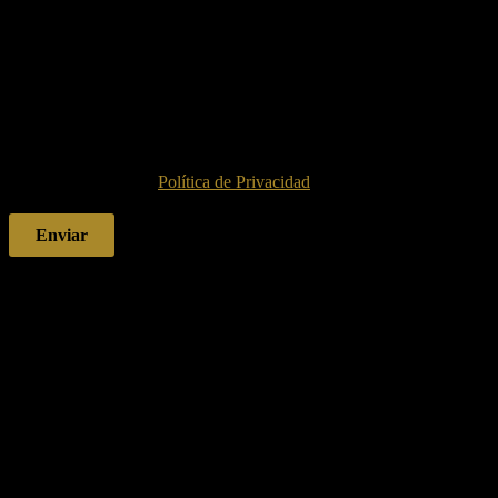
Finalidad:
Moderar los comentarios.
Legitimación:
Por consentimiento del interesado.
Destinatarios y encargados de tratamiento:
No se ceden o
comunican datos a terceros para prestar este servicio.
Derechos:
Acceder, rectificar y suprimir los datos.
Información Adicional:
Puede consultar la información
detallada en la
Política de Privacidad
.
Productos relacionados