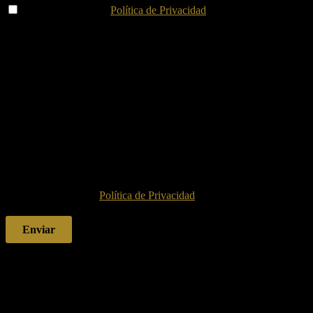
He leído y acepto la
Política de Privacidad
.
Información básica sobre protección de datos
Ver más
Responsable:
Lidia Esther Abrocha Hernández.
Finalidad:
Moderar los comentarios.
Legitimación:
Por consentimiento del interesado.
Destinatarios y encargados de tratamiento:
No se ceden o
comunican datos a terceros para prestar este servicio.
Derechos:
Acceder, rectificar y suprimir los datos.
Información Adicional:
Puede consultar la información
detallada en la
Política de Privacidad
.
Productos relacionados