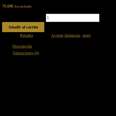
70.00
€
Iva incluido
Acotar distancias cantidad
Añadir al carrito
Categoría:
Rituales
Etiquetas:
Acortar distancias
,
amor
Descripción
Valoraciones (0)
Acortar distancias
Acortar Distancias: El Ritual de Reconexión a Distancia
Transforma la separación en un puente de amor con este
exclusivo ritual diseñado para parejas que desean superar la
distancia física y emocional.
Forjando el Puente Emocional: Acortar distancias