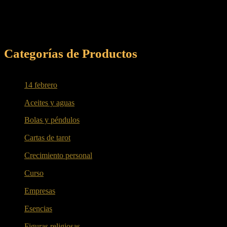
Categorías de Productos
14 febrero
(4)
Aceites y aguas
(8)
Bolas y péndulos
(6)
Cartas de tarot
(1)
Crecimiento personal
(1)
Curso
(4)
Empresas
(5)
Esencias
(6)
Figuras religiosas
(7)