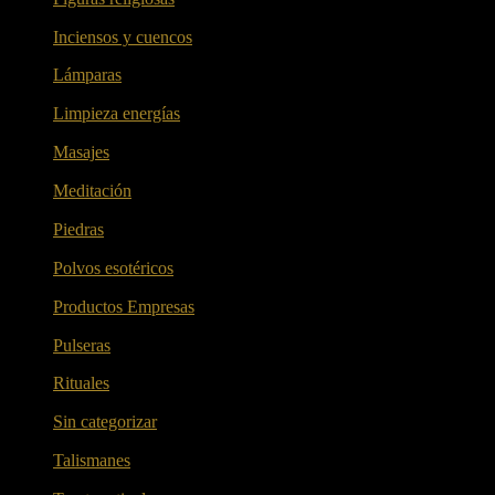
Inciensos y cuencos
(6)
Lámparas
(1)
Limpieza energías
(16)
Masajes
(2)
Meditación
(5)
Piedras
(6)
Polvos esotéricos
(6)
Productos Empresas
(6)
Pulseras
(9)
Rituales
(11)
Sin categorizar
(14)
Talismanes
(13)