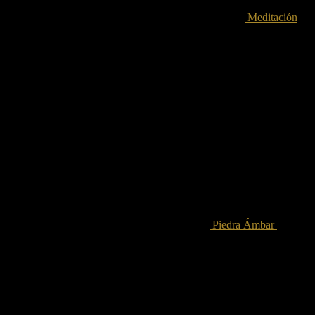
Meditación
2.000.00
€
Iva incluido
Piedra Ámbar
7.00
€
Iva incluido