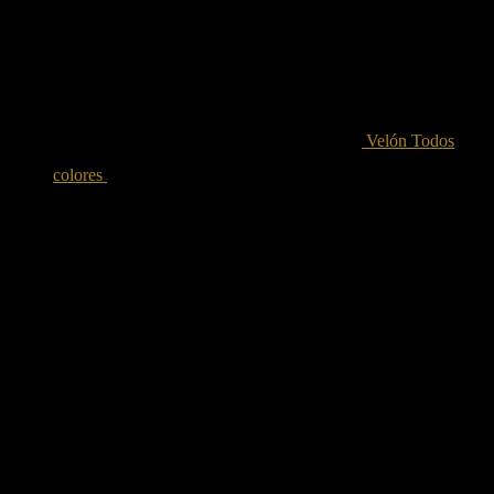
Velón Todos
colores
5.00
€
Iva incluido