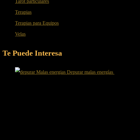
Tarot particulares
(4)
Terapias
(2)
Terapias para Equipos
(2)
Velas
(8)
Te Puede Interesa
Depurar malas energías
450.00
€
Iva
incluido