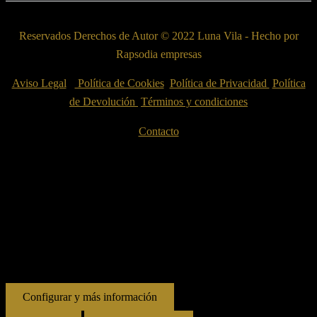
Reservados Derechos de Autor © 2022 Luna Vila - Hecho por
Rapsodia empresas
Aviso Legal
Política de Cookies
Política de Privacidad
Política
de Devolución
Términos y condiciones
Contacto
Esta web utiliza cookies propias y de terceros para su correcto
funcionamiento y para fines analíticos. Contiene enlaces a sitios web
de terceros con políticas de privacidad ajenas que podrás aceptar o
no cuando accedas a ellos. Al hacer clic en el botón Aceptar, acepta
el uso de estas tecnologías y el procesamiento de tus datos para estos
propósitos.
Configurar y más información