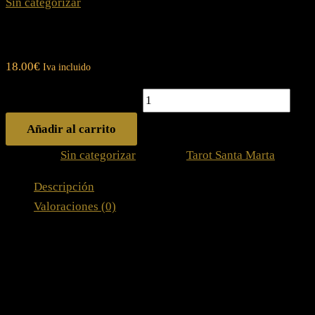
Sin categorizar
Tarot Santa Marta
18.00
€
Iva incluido
Tarot Santa Marta cantidad
Añadir al carrito
Categoría:
Sin categorizar
Etiqueta:
Tarot Santa Marta
Descripción
Valoraciones (0)
Tarot Santa Marta
Explora el Encanto del Tarot Santa Marta: Un Vínculo entr
Adéntrate en el mundo del Tarot Santa Marta, una experiencia ú