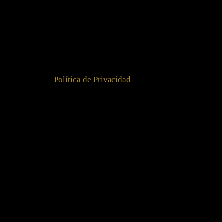
n o comunican datos a terceros para prestar este servicio.
detallada en la
Política de Privacidad
.