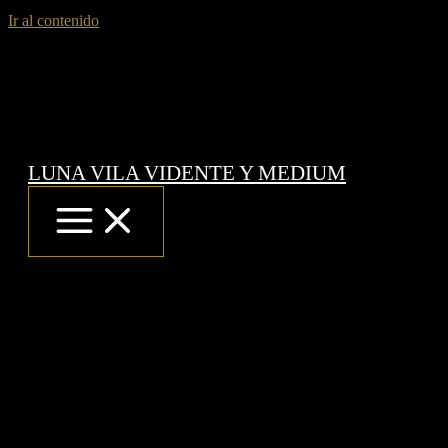
Ir al contenido
LUNA VILA VIDENTE Y MEDIUM
Terminos y Condiciones
¿Cuánto tardará mi pedido
?
Su pedido le será servido:
Península (España)
entre las 24 a 48 horas. posteriores al ingreso
y verificación del mismo exceptuando días no laborables y
festivos,
Canarias, Baleares
entre 72 horas a 96 horas. exceptuando días