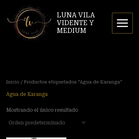
Ir
P
P
al
LUNA VILA
r
r
contenido
VIDENTE Y
e
e
MEDIUM
c
c
i
i
o
o
m
m
í
á
Inicio
/ Productos etiquetados “Agua de Karanga”
n
x
i
i
Agua de Karanga
m
m
Mostrando el único resultado
o
o