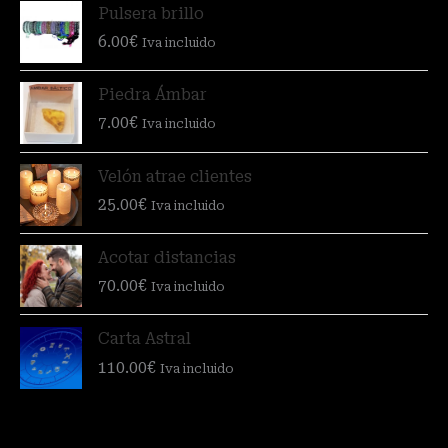
Pulsera brillo
6.00
€
Iva incluido
Piedra Ámbar
7.00
€
Iva incluido
Velón atrae clientes
25.00
€
Iva incluido
Acotar distancias
70.00
€
Iva incluido
Carta Astral
110.00
€
Iva incluido