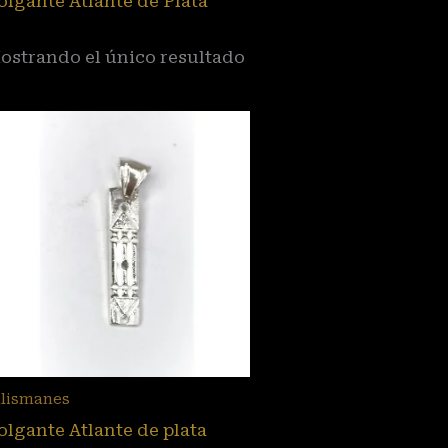
olgante Atlante de Plata
ostrando el único resultado
alismanes
olgante Atlante de plata