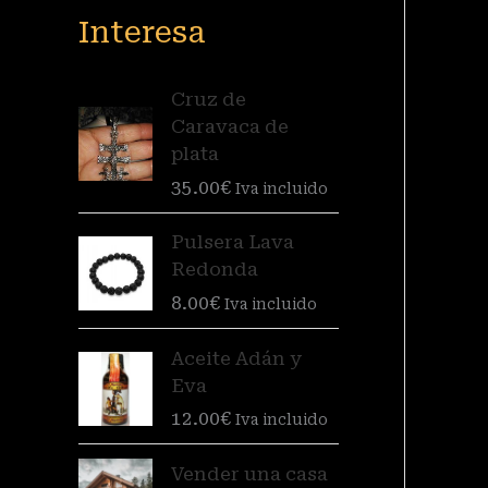
Interesa
Cruz de
Caravaca de
plata
35.00
€
Iva incluido
Pulsera Lava
Redonda
8.00
€
Iva incluido
Aceite Adán y
Eva
12.00
€
Iva incluido
Vender una casa