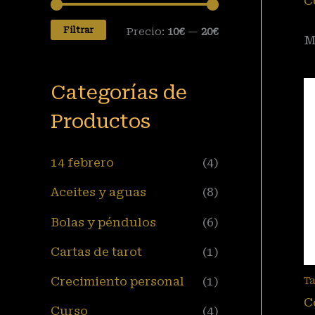
C
Filtrar
Precio:
10€
—
20€
M
Categorías de
Productos
14 febrero
(4)
Aceites y aguas
(8)
Bolas y péndulos
(6)
Cartas de tarot
(1)
Crecimiento personal
(1)
T
C
Curso
(4)