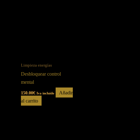
Limpieza energías
Desbloquear control
mental
Añadir
150.00
€
Iva incluido
al carrito