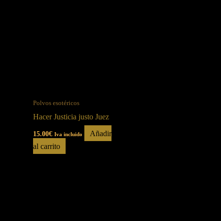
Polvos esotéricos
Hacer Justicia justo Juez
Añadir
15.00
€
Iva incluido
al carrito