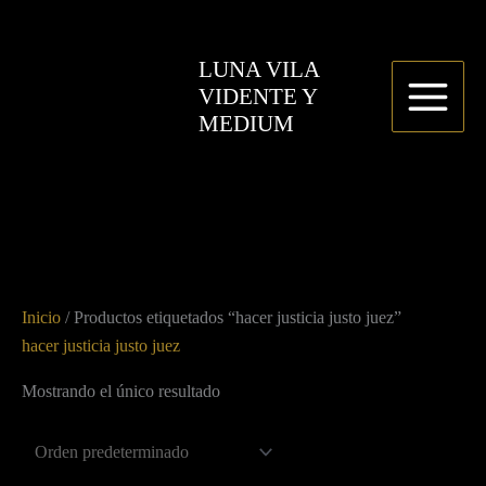
Ir
P
P
al
r
r
LUNA VILA
contenido
e
e
VIDENTE Y
c
c
MEDIUM
i
i
o
o
m
m
í
á
n
x
Inicio
/ Productos etiquetados “hacer justicia justo juez”
i
i
hacer justicia justo juez
m
m
o
o
Mostrando el único resultado