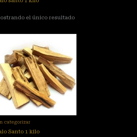
alo santo 1 kilo
ostrando el único resultado
n categorizar
alo Santo 1 kilo