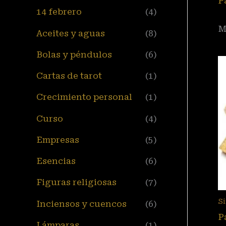
P
14 febrero
(4)
M
Aceites y aguas
(8)
Bolas y péndulos
(6)
Cartas de tarot
(1)
Crecimiento personal
(1)
Curso
(4)
Empresas
(5)
Esencias
(6)
Figuras religiosas
(7)
Si
Inciensos y cuencos
(6)
P
Lámparas
(1)