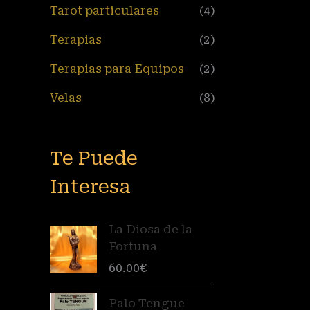
Tarot particulares
(4)
Terapias
(2)
Terapias para Equipos
(2)
Velas
(8)
Te Puede
Interesa
La Diosa de la
Fortuna
60.00
€
Palo Tengue