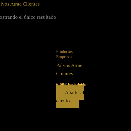
lvos Atrae Clientes
strando el único resultado
Productos
Empresas
Polvos Atrae
Clientes
6.00
€
Iva incluido
Añadir al
carrito