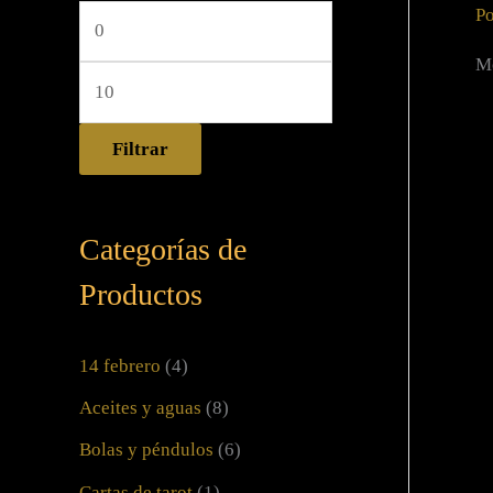
Po
Mo
Filtrar
Categorías de
Productos
14 febrero
(4)
Aceites y aguas
(8)
Bolas y péndulos
(6)
Cartas de tarot
(1)