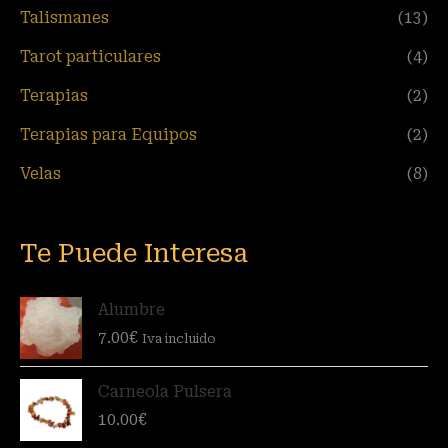
Talismanes
(13)
Tarot particulares
(4)
Terapias
(2)
Terapias para Equipos
(2)
Velas
(8)
Te Puede Interesa
Alumbre
7.00
€
Iva incluido
Carneola Pulsera
10.00
€