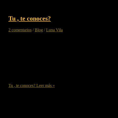
Tu , te conoces?
2 comentarios
/
Blog
/
Luna Vila
Tu, te conoces? Esta es una pregunta es rara verdad? Muchos
pensareis que es una tontería , pero la verdad es que corremos
de un alado para otro tirando banderas al lado y buscando
culpables, de todo lo que nos pasa, sin tomar responsabilidad
de nuestra vida. Muchas veces escribí, que las mayores
frustraciones las […]
Tu , te conoces?
Leer más »