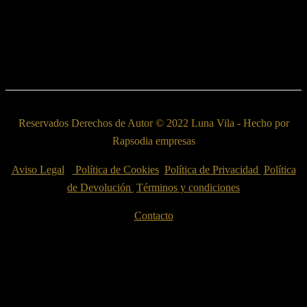
Reservados Derechos de Autor © 2022 Luna Vila - Hecho por
Rapsodia empresas
Aviso Legal
Política de Cookies
Política de Privacidad
Política
de Devolución
Términos y condiciones
Contacto
Esta web utiliza cookies propias y de terceros para su correcto
funcionamiento y para fines analíticos. Contiene enlaces a sitios web
de terceros con políticas de privacidad ajenas que podrás aceptar o