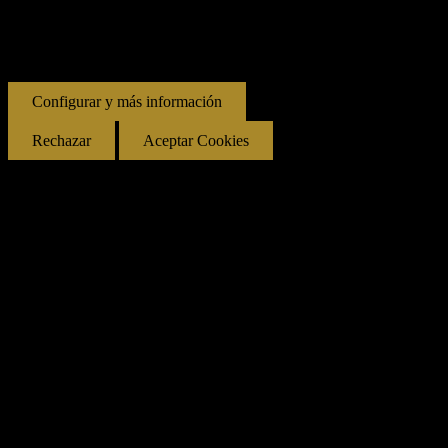
no cuando accedas a ellos. Al hacer clic en el botón Aceptar, acepta
el uso de estas tecnologías y el procesamiento de tus datos para estos
propósitos.
Configurar y más información
Rechazar
Aceptar Cookies
Privacidad