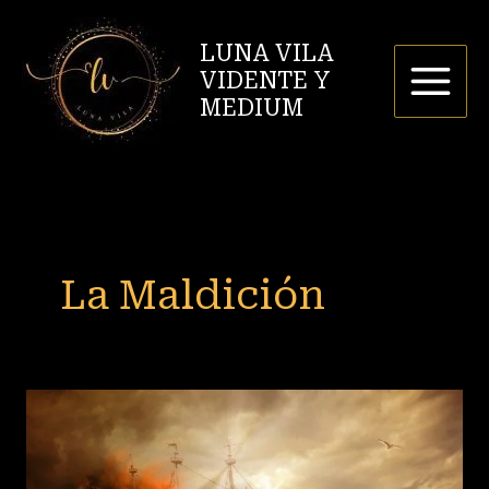
Ir
al
LUNA VILA
contenido
VIDENTE Y
MEDIUM
La Maldición
La
maldición