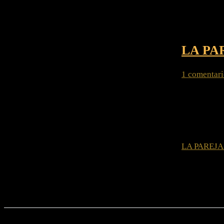
LA PA
1 comentar
LA PAREJA Qu
amándose si
junto, va d
LA PAREJA