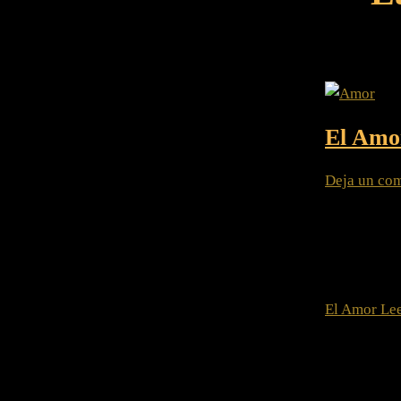
El Amo
Deja un com
El Amor y l
puede ser l
trampa de d
El Amor
Lee