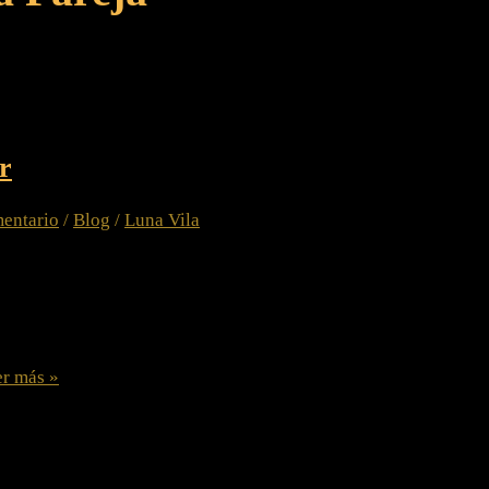
r
entario
/
Blog
/
Luna Vila
a Realidad de las Relaciones: ¿Es Bueno Depender Emocionalme
a fuerza que nos motiva a avanzar, a soñar y a buscar la felicid
epender emocionalmente de su pareja, construyendo su mundo 
r más »