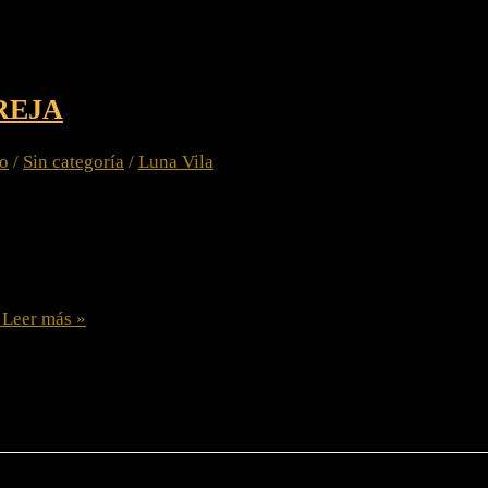
REJA
io
/
Sin categoría
/
Luna Vila
e difícil, es estar en pareja, es casi imposible conseguir una 
empre igual. Cual es el Problema? falta de comunicación de la
ejando atrás a la otra persona, La pareja tiene necesidad de cu
Leer más »