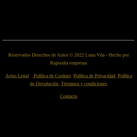
Reservados Derechos de Autor © 2022 Luna Vila - Hecho por
Rapsodia empresas
Aviso Legal
Política de Cookies
Política de Privacidad
Política
de Devolución
Términos y condiciones
Contacto
Esta web utiliza cookies propias y de terceros para su correcto
funcionamiento y para fines analíticos. Contiene enlaces a sitios web
de terceros con políticas de privacidad ajenas que podrás aceptar o