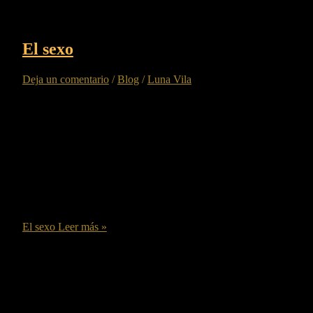
El sexo
Deja un comentario
/
Blog
/
Luna Vila
Sexo Estas palabras levantan muchas ampollas, estamos en un
mundo donde la información en todos los temas fluye en toda
las redes sociales, podemos vivir el sexo en vivo desde nuestro
teléfono , o ordenador, es increíble que lo mas jovenes estan
viviendo esto desde una pantalla. Los padres no solemos hablar
, o explicar […]
El sexo
Leer más »