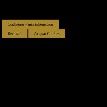
no cuando accedas a ellos. Al hacer clic en el botón Aceptar, acepta
el uso de estas tecnologías y el procesamiento de tus datos para estos
propósitos.
Configurar y más información
Rechazar
Aceptar Cookies
Privacidad