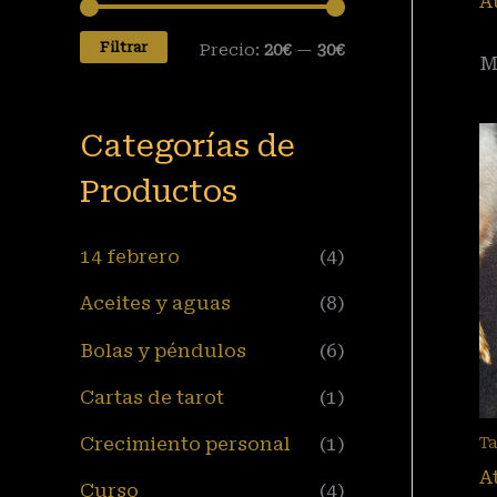
A
Filtrar
Precio:
20€
—
30€
M
Categorías de
Productos
14 febrero
(4)
Aceites y aguas
(8)
Bolas y péndulos
(6)
Cartas de tarot
(1)
Crecimiento personal
(1)
T
A
Curso
(4)