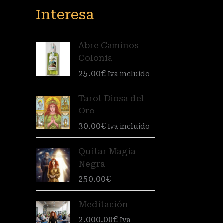
Interesa
Abre Caminos
Colonia
25.00
€
Iva incluido
Tarot Diosa del
Oro
30.00
€
Iva incluido
Quitar Magia
Negra
250.00
€
Meditación
2.000.00
€
Iva