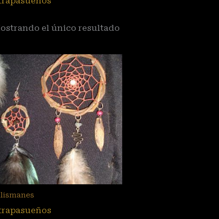
trapasueños
ostrando el único resultado
alismanes
trapasueños