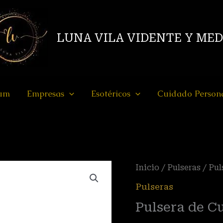
LUNA VILA VIDENTE Y ME
ium
Empresas
Esotéricos
Cuidado Person
Pulsera
Inicio
/
Pulseras
/ Pul
de
Pulseras
Cuarzo
Pulsera de C
Rosa