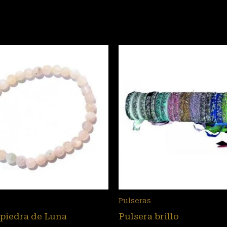
Pulseras
 piedra de Luna
Pulsera brillo