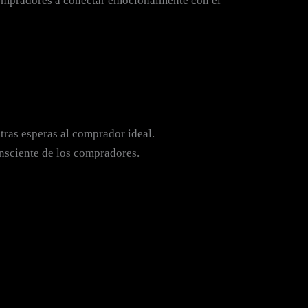
 compradores a conectar emocionalmente con el
tras esperas al comprador ideal.
onsciente de los compradores.