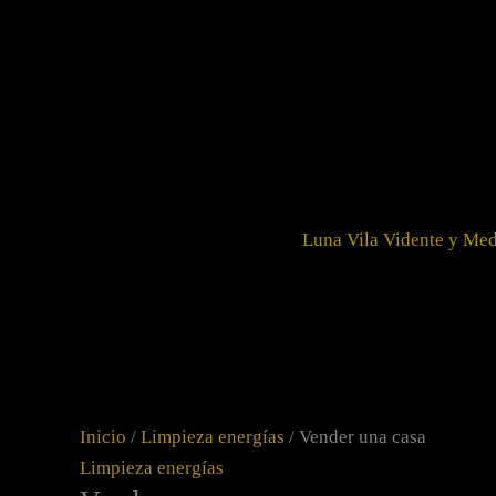
Ir
Vender
al
una
contenido
casa
cantidad
Luna Vila Vidente y Me
Inicio
/
Limpieza energías
/ Vender una casa
Limpieza energías