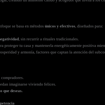
hogar, creando un ambiente cálido y acogedor que invita a los
 enfoque se basa en métodos
únicos y efectivos
, diseñados para:
negatividad
, sin recurrir a rituales tradicionales.
ra proteger tu casa y mantenerla energéticamente positiva mien
rosperidad y armonía, factores que captan la atención del subc
os compradores.
uedan imaginarse viviendo felices.
o que deseas.
mpetencia