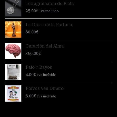
Tetragrámaton de Plata
25.00
€
Iva incluido
La Diosa de la Fortuna
60.00
€
Curación del Alma
350.00
€
Palo 7 Rayos
4.00
€
Iva incluido
Polvos Ven Dinero
6.00
€
Iva incluido