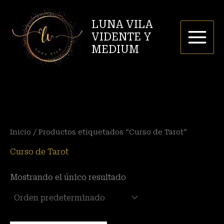
Ir
P
P
al
LUNA VILA
r
r
contenido
VIDENTE Y
e
e
MEDIUM
c
c
i
i
o
o
m
m
í
á
Inicio
/ Productos etiquetados “Curso de Tarot”
n
x
i
i
Curso de Tarot
m
m
Mostrando el único resultado
o
o