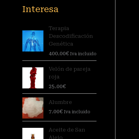
Interesa
Terapia
Descodificación
Genética
400.00
€
Iva incluido
Velón de pareja
roja
25.00
€
Alumbre
7.00
€
Iva incluido
Aceite de San
Alejo