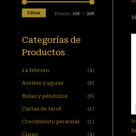
I
Filtrar
Precio:
10€
—
20€
M
Categorías de
Productos
14 febrero
(4)
Aceites y aguas
(8)
Bolas y péndulos
(6)
Cartas de tarot
(1)
Crecimiento personal
(1)
I
I
Curso
(4)