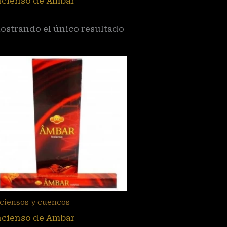
ncienso de Ámbar
ostrando el único resultado
nciensos y cuencos
ncienso de Ambar