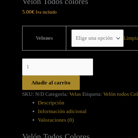
Velón Todos colores
5.00
€
Iva incluido
Limpi
Velones
Añadir al carrito
SKU:
N/D
Categoría:
Velas
Etiqueta:
Velón todos Col
Descripción
Información adicional
Valoraciones (0)
Velón Todos Colores