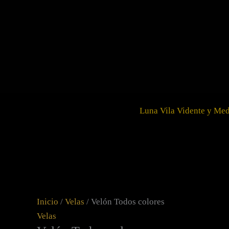
Ir
Velón
al
Todos
contenido
colores
cantidad
Luna Vila Vidente y Me
Inicio
/
Velas
/ Velón Todos colores
Velas