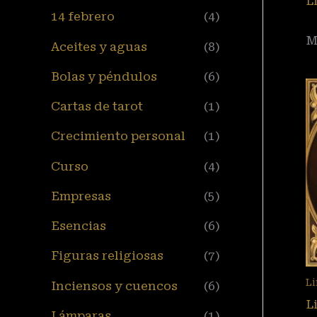
L
14 febrero
(4)
M
Aceites y aguas
(8)
Bolas y péndulos
(6)
Cartas de tarot
(1)
Crecimiento personal
(1)
Curso
(4)
Empresas
(5)
Esencias
(6)
Figuras religiosas
(7)
L
Inciensos y cuencos
(6)
L
Lámparas
(1)