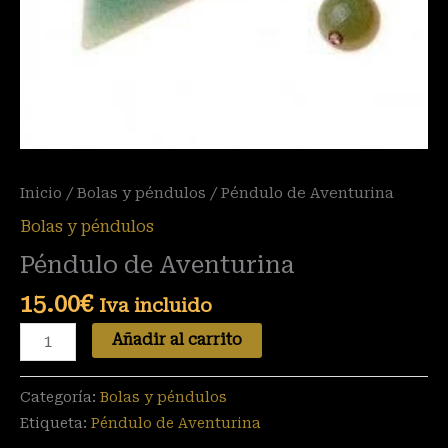
Inicio
/
Bolas y péndulos
/ Péndulo de Aventurina
Bolas y péndulos
Péndulo de Aventurina
15.00
€
Iva incluido
Añadir al carrito
Categoría:
Bolas y péndulos
Etiqueta:
Péndulo de Aventurina