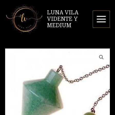
Ir
al
LUNA VILA
contenido
VIDENTE Y
MEDIUM
Péndulo
de
Aventurina
cantidad