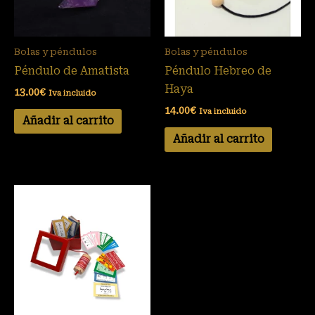
Bolas y péndulos
Bolas y péndulos
Péndulo de Amatista
Péndulo Hebreo de
Haya
13.00
€
Iva incluido
14.00
€
Iva incluido
Añadir al carrito
Añadir al carrito