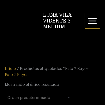
Ir
P
P
al
r
r
LUNA VILA
contenido
e
e
VIDENTE Y
c
c
MEDIUM
i
i
o
o
m
m
í
á
n
x
i
i
Inicio
/ Productos etiquetados “Palo 7 Rayos”
Palo 7 Rayos
m
m
o
o
Mostrando el único resultado