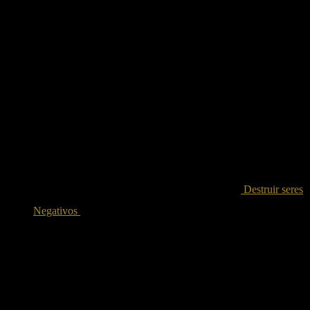
Destruir seres
Negativos
250.00
€
Iva incluido