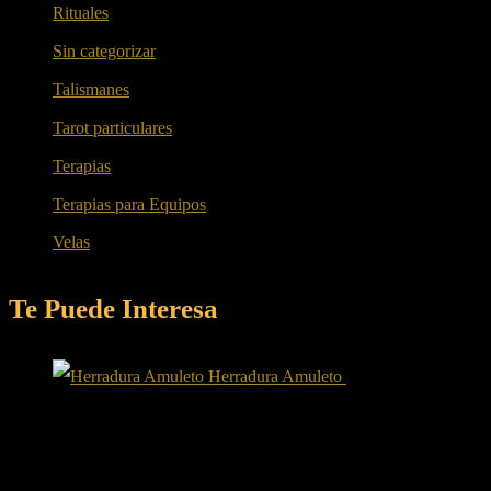
Rituales
(11)
Sin categorizar
(14)
Talismanes
(13)
Tarot particulares
(4)
Terapias
(2)
Terapias para Equipos
(2)
Velas
(8)
Te Puede Interesa
Herradura Amuleto
25.00
€
Iva incluido