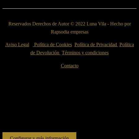
Reservados Derechos de Autor © 2022 Luna Vila - Hecho por
Rapsodia empresas
Aviso Legal
Política de Cookies
Política de Privacidad
Política
de Devolución
Términos y condiciones
Contacto
Esta web utiliza cookies propias y de terceros para su correcto
funcionamiento y para fines analíticos. Contiene enlaces a sitios web
de terceros con políticas de privacidad ajenas que podrás aceptar o
no cuando accedas a ellos. Al hacer clic en el botón Aceptar, acepta
el uso de estas tecnologías y el procesamiento de tus datos para estos
propósitos.
Configurar y más información