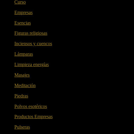
Curso
(4)
Empresas
(5)
Esencias
(6)
Figuras religiosas
(7)
Inciensos y cuencos
(6)
Lámparas
(1)
Limpieza energías
(16)
Masajes
(2)
Meditación
(5)
Piedras
(6)
Polvos esotéricos
(6)
Productos Empresas
(6)
Pulseras
(9)