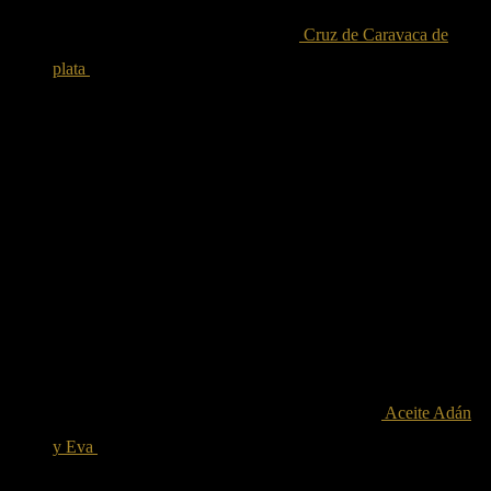
Cruz de Caravaca de
plata
35.00
€
Iva incluido
Aceite Adán
y Eva
12.00
€
Iva incluido