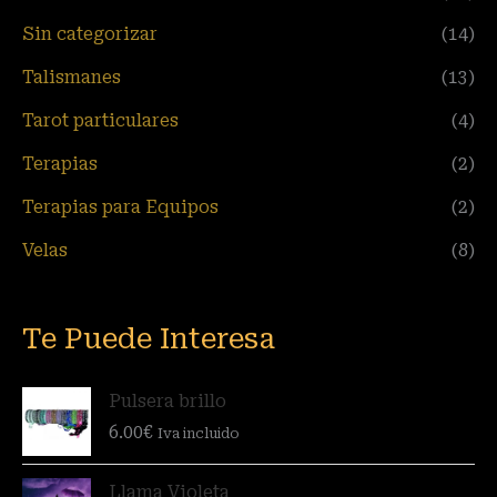
Sin categorizar
(14)
Talismanes
(13)
Tarot particulares
(4)
Terapias
(2)
Terapias para Equipos
(2)
Velas
(8)
Te Puede Interesa
Pulsera brillo
6.00
€
Iva incluido
Llama Violeta