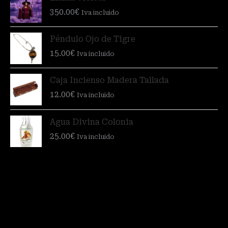
350.00
€
Iva incluido
Péndulo Ojo de Tigre
15.00
€
Iva incluido
Caja Incienso Madera Tallada
12.00
€
Iva incluido
Agua Divina Colonia
25.00
€
Iva incluido