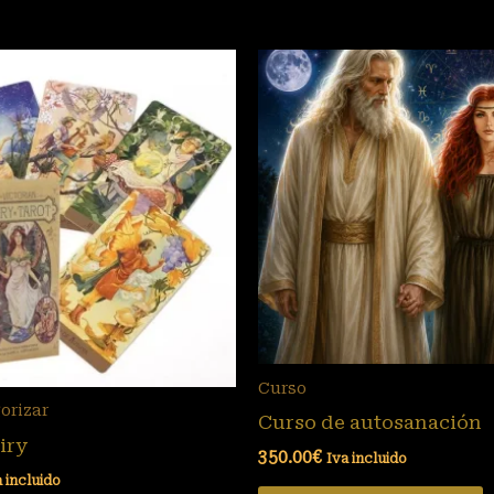
Curso
orizar
Curso de autosanación
iry
350.00
€
Iva incluido
a incluido