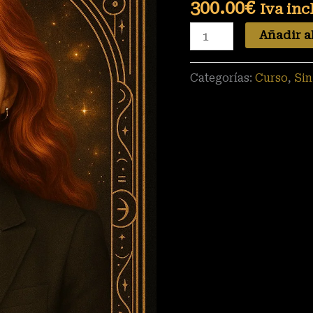
cantidad
300.00
€
Iva inc
Añadir al
Categorías:
Curso
,
Sin