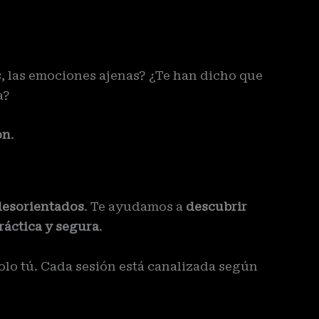
s, las emociones ajenas? ¿Te han dicho que
a?
on
.
desorientados
. Te ayudamos a
descubrir
ráctica y segura
.
Solo tú. Cada sesión está canalizada según