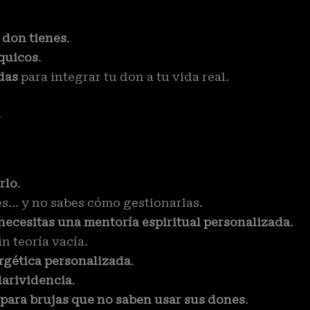
 don tienes
.
quicos
.
das
para integrar tu don a tu vida real.
.
rlo
.
s… y no sabes cómo gestionarlas.
necesitas una mentoría espiritual personalizada
.
in teoría vacía.
rgética personalizada
.
larividencia
.
 para brujas que no saben usar sus dones
.