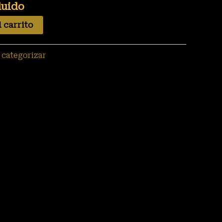
luido
 carrito
 categorizar