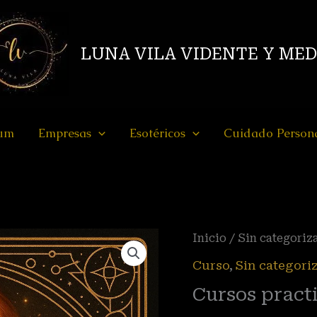
LUNA VILA VIDENTE Y ME
ium
Empresas
Esotéricos
Cuidado Person
Cursos
Inicio
/
Sin categoriz
practico
Curso
,
Sin categori
de
Cursos pract
Brujas