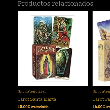
Productos relacionados
Sin categorizar
Sin categ
Tarot Santa Marta
Tarot Fa
18.00
€
16.00
€
Iva incluido
Iv