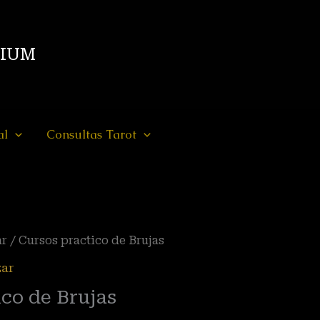
DIUM
al
Consultas Tarot
ar
/ Cursos practico de Brujas
zar
ico de Brujas