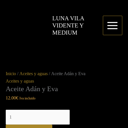
Ir
Aceite
al
Adán
LUNA VILA
contenido
y
VIDENTE Y
Eva
MEDIUM
cantidad
Inicio
/
Aceites y aguas
/ Aceite Adán y Eva
Aceites y aguas
Aceite Adán y Eva
12.00
€
Iva incluido