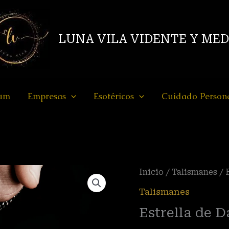
LUNA VILA VIDENTE Y ME
ium
Empresas
Esotéricos
Cuidado Person
Estrella
Inicio
/
Talismanes
/ 
de
Talismanes
David
Estrella de D
de