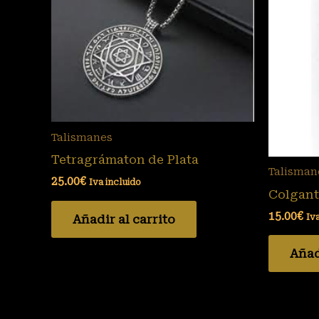
Talismanes
Tetragrámaton de Plata
Talisman
25.00
€
Iva incluido
Colgant
15.00
€
Añadir al carrito
Iv
Añad