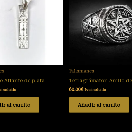
es
Talismanes
e Atlante de plata
Tetragrámaton Anillo de
60.00
€
a incluido
Iva incluido
ir al carrito
Añadir al carrito