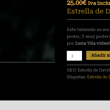
plata
25.00
€
Iva incl
cantidad
Estrella de 
Este talismán es m
poder, Y muy podero
por
Luna Vila vide
Añadir al
SKU:
Estrella de David
Etiquetas:
Estrella de
raciones (0)