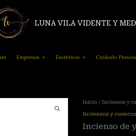
LUNA VILA VIDENTE Y ME
ium
Empresas
Esotéricos
Cuidado Person
Incienso
Inicio
/
Inciensos y c
de
Inciensos y cuenco
yoga
Incienso de 
cantidad