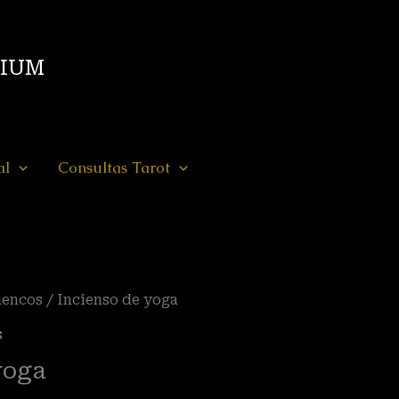
DIUM
al
Consultas Tarot
uencos
/ Incienso de yoga
s
yoga