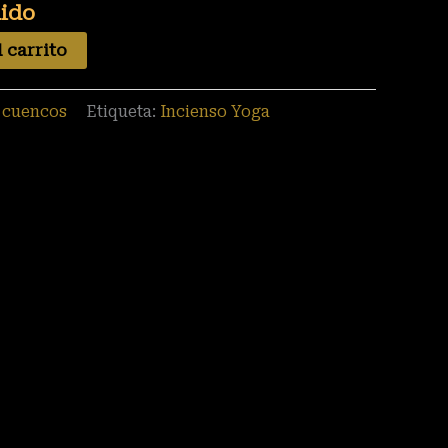
uido
 carrito
y cuencos
Etiqueta:
Incienso Yoga