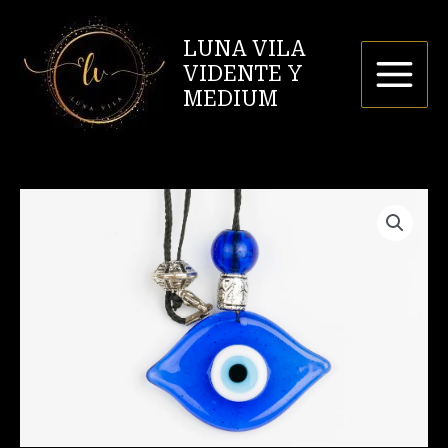
Ir
al
LUNA VILA
contenido
VIDENTE Y
MEDIUM
Ojo
Turco
azul
cantidad