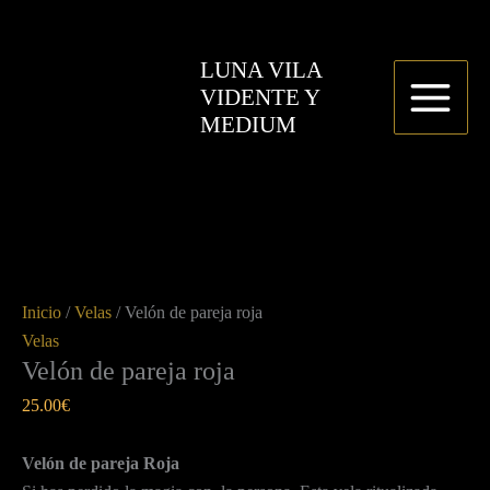
Ir
Velón
al
de
LUNA VILA
contenido
pareja
VIDENTE Y
roja
MEDIUM
cantidad
Inicio
/
Velas
/ Velón de pareja roja
Velas
Velón de pareja roja
25.00
€
Velón de pareja Roja