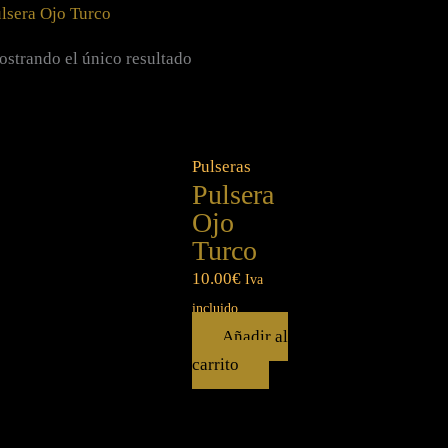
lsera Ojo Turco
strando el único resultado
Pulseras
Pulsera
Ojo
Turco
10.00
€
Iva
incluido
Añadir al
carrito