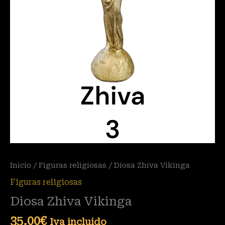
Inicio
/
Figuras religiosas
/ Diosa Zhiva Vikinga
Figuras religiosas
Diosa Zhiva Vikinga
35.00
€
Iva incluido