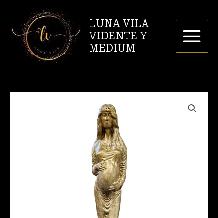
Ir
al
LUNA VILA
contenido
VIDENTE Y
MEDIUM
Diosa
Zhiva
Vikinga
cantidad