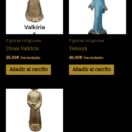
Figuras religiosas
Figuras religiosas
Diosa Valkiria
Yemayá
36.00
€
45.00
€
Iva incluido
Iva incluido
Añadir al carrito
Añadir al carrito