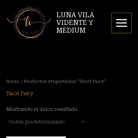
Ir
P
P
al
LUNA VILA
r
r
contenido
VIDENTE Y
e
e
MEDIUM
c
c
i
i
o
o
m
m
í
á
Inicio
/ Productos etiquetados “Tarot Fairy”
n
x
i
i
Tarot Fairy
m
m
Mostrando el único resultado
o
o