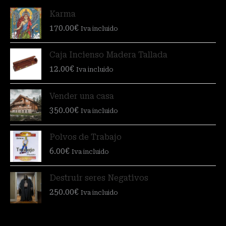
Karma
170.00
€
Iva incluido
Caja Incienso Madera Tallada
12.00
€
Iva incluido
Vender una casa
350.00
€
Iva incluido
Polvos de Trabajo
6.00
€
Iva incluido
Destruir seres Negativos
250.00
€
Iva incluido