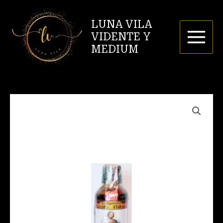
Ir
al
LUNA VILA
contenido
VIDENTE Y
MEDIUM
Aceite
San
Judas
Tadeo
cantidad