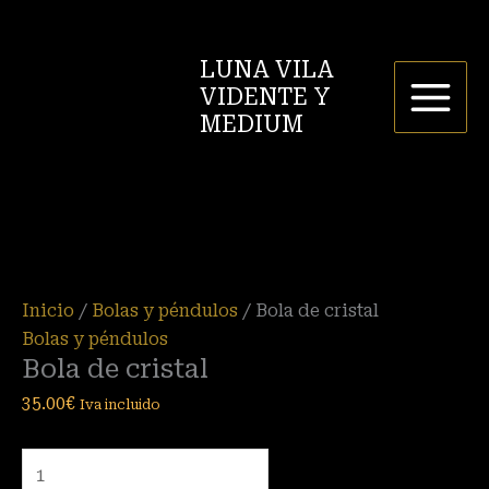
Ir
Bola
al
de
LUNA VILA
contenido
cristal
VIDENTE Y
cantidad
MEDIUM
Inicio
/
Bolas y péndulos
/ Bola de cristal
Bolas y péndulos
Bola de cristal
35.00
€
Iva incluido