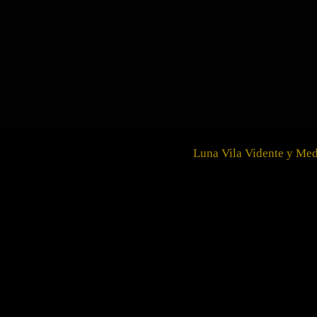
Ir
al
contenido
Luna Vila Vidente y Me