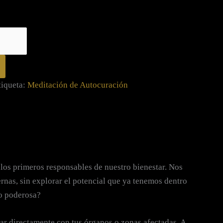
tiqueta:
Meditación de Autocuración
os primeros responsables de nuestro bienestar. Nos
rnas, sin explorar el potencial que ya tenemos dentro
mo poderosa?
ar directamente con tus órganos o zonas afectadas. A