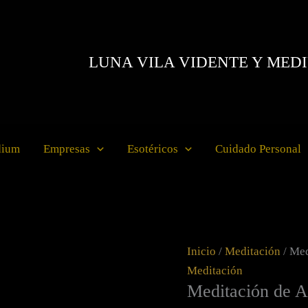
Meditación
de
Autocuración
LUNA VILA VIDENTE Y MED
cantidad
dium
Empresas
Esotéricos
Cuidado Personal
Inicio
/
Meditación
/ Med
Meditación
Meditación de A