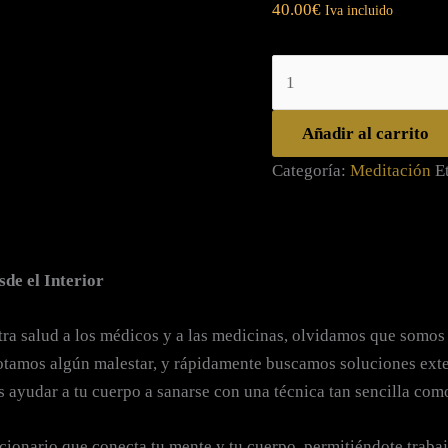
40.00
€
Iva incluido
Añadir al carrito
Categoría:
Meditación
E
de el Interior
 salud a los médicos y a las medicinas, olvidamos que somos l
otamos algún malestar, y rápidamente buscamos soluciones exte
es ayudar a tu cuerpo a sanarse con una técnica tan sencilla co
ionario que conecta tu mente y tu cuerpo, permitiéndote trabaj