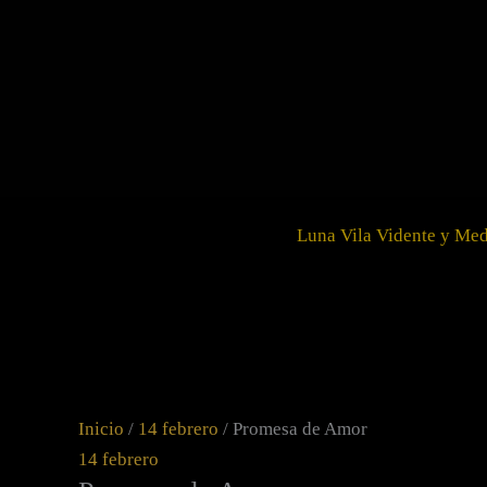
Ir
Promesa
al
de
contenido
Amor
cantidad
Luna Vila Vidente y Me
Inicio
/
14 febrero
/ Promesa de Amor
14 febrero