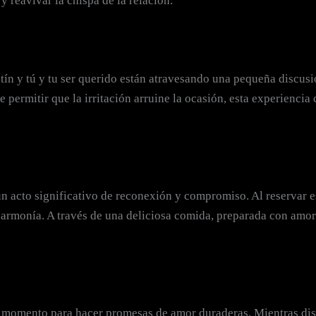
reavivar la chispa de la relación.
ntín y tú y tu ser querido están atravesando una pequeña discus
permitir que la irritación arruine la ocasión, esta experienci
 acto significativo de reconexión y compromiso. Al reservar es
la armonía. A través de una deliciosa comida, preparada con amo
 momento para hacer promesas de amor duraderas. Mientras disf