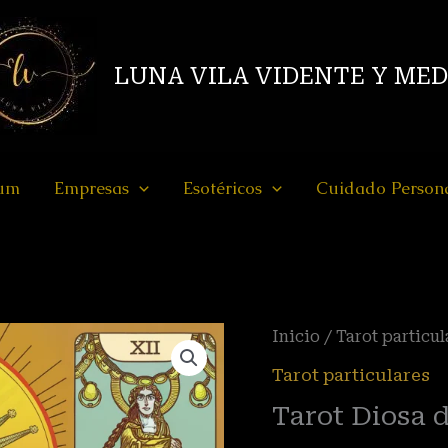
LUNA VILA VIDENTE Y ME
ium
Empresas
Esotéricos
Cuidado Person
Tarot
Inicio
/
Tarot particul
Diosa
Tarot particulares
del
Tarot Diosa d
Oro