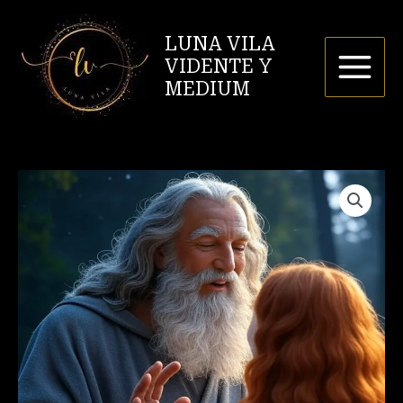
Ir
al
LUNA VILA
contenido
VIDENTE Y
MEDIUM
Tarot
Luna
Vila
cantidad